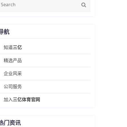
导航
知道
三亿
精选产品
企业风采
公司服务
加入
三亿体育官网
热门资讯