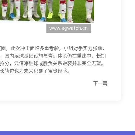
决赛圈，此次冲击面临多重考验。小组对手实力强劲，
，国内足球基础设施与青训体系仍在重建中，长期
抢分，凭借净胜球或胜负关系逆袭并非完全无望。
长轨迹也为未来积累了宝贵经验。
下一篇