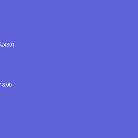
4301
8:00