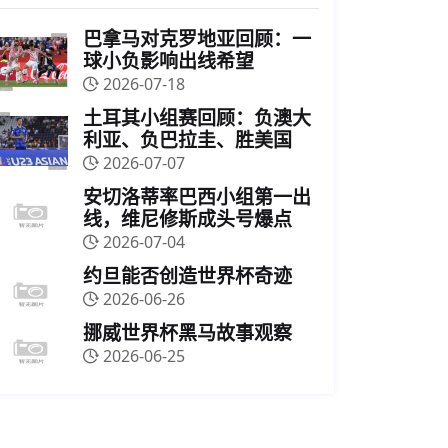
巴拿马对克罗地亚回顾：一
球小负影响出线希望
2026-07-18
土耳其小组赛回顾：负澳大
利亚、负巴拉圭、胜美国
2026-07-07
安切洛蒂率巴西小组第一出
线，维尼修斯成头号爆点
2026-07-04
约旦能否创造世界杯奇迹
2026-06-26
挪威世界杯黑马故事观察
2026-06-25