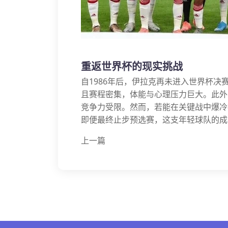
重返世界杯的现实挑战
自1986年后，伊拉克再未进入世界杯
且赛程密集，体能与心理压力巨大。此外
竞争力受限。然而，若能在关键战中爆冷
即便最终止步预选赛，这支年轻球队的成
上一篇