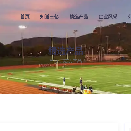
首页
知道
三亿
精选产品
企业风采
精选产品
首页
精选产品