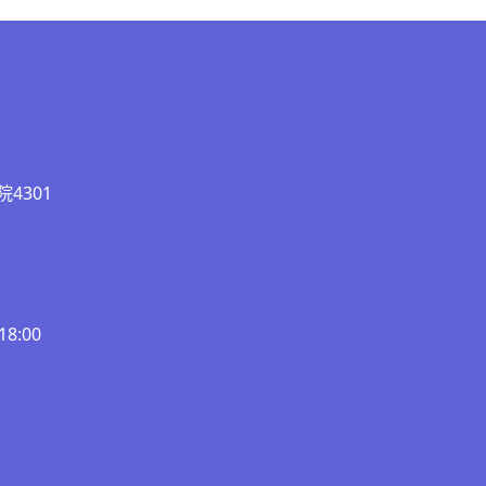
4301
8:00