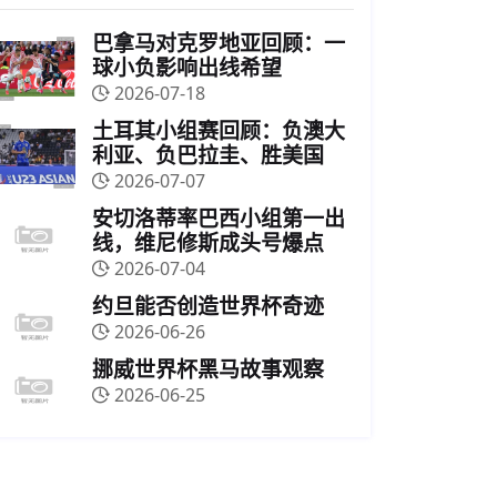
巴拿马对克罗地亚回顾：一
球小负影响出线希望
2026-07-18
土耳其小组赛回顾：负澳大
利亚、负巴拉圭、胜美国
2026-07-07
安切洛蒂率巴西小组第一出
线，维尼修斯成头号爆点
2026-07-04
约旦能否创造世界杯奇迹
2026-06-26
挪威世界杯黑马故事观察
2026-06-25