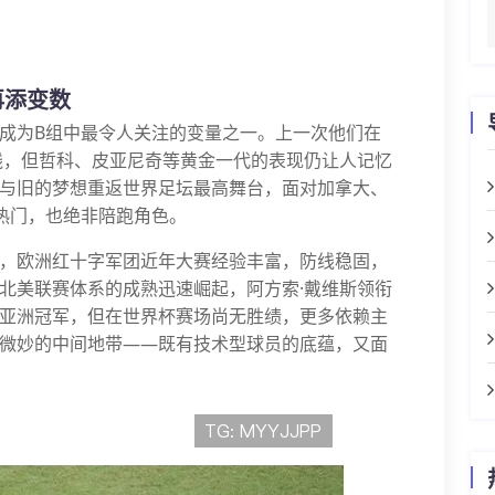
再添变数
成为B组中最令人关注的变量之一。上一次他们在
出线，但哲科、皮亚尼奇等黄金一代的表现仍让人记忆
与旧的梦想重返世界足坛最高舞台，面对加拿大、
热门，也绝非陪跑角色。
，欧洲红十字军团近年大赛经验丰富，防线稳固，
北美联赛体系的成熟迅速崛起，阿方索·戴维斯领衔
亚洲冠军，但在世界杯赛场尚无胜绩，更多依赖主
微妙的中间地带——既有技术型球员的底蕴，又面