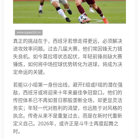
真正的挑战在于，西班牙若想走得更远，必须解决
进攻效率问题。过去几届大赛，他们常因锋无力错
失良机。如今莫拉塔状态起伏，年轻前锋尚缺大赛
锤炼，如何将中场控球优势转化为进球，将成为决
定命运的关键。
若能以小组第一身份出线，避开E组或F组的潜在强
敌，西班牙或将迎来十年来最佳争冠窗口。他们的
传控体系已不再如昔日那般垄断全场，却更显灵活
务实；年轻一代对胜利的渴望，也远胜于对风格的
执念。传奇从来不是重复过去，而是在新时代重新
定义自己。2026年，或许正是斗牛士再度起舞之
时。