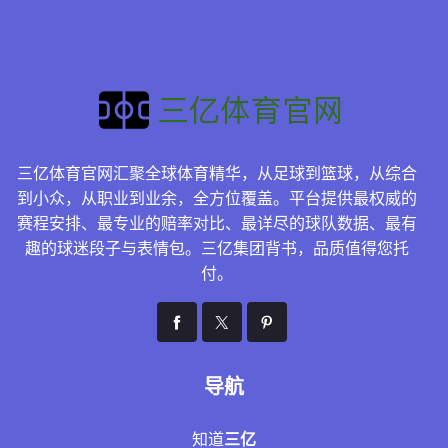
三亿体育官网汇聚全球体育精华，从足球到篮球，从综合
到小众，从职业到业余，全方位覆盖。平台提供最权威的
赛程安排、最专业的赔率对比、最详尽的球队数据、最有
趣的球迷段子与表情包。三亿集团背书，品质值得您托
付。
导航
知道
三亿