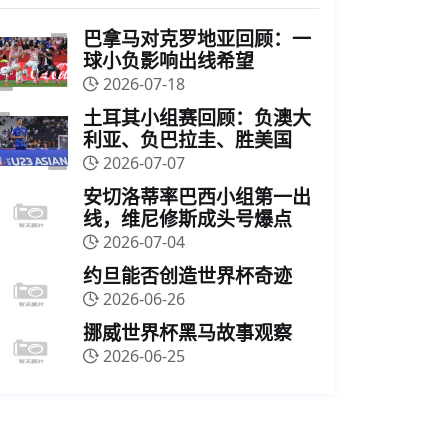
巴拿马对克罗地亚回顾：一
球小负影响出线希望
2026-07-18
土耳其小组赛回顾：负澳大
利亚、负巴拉圭、胜美国
2026-07-07
安切洛蒂率巴西小组第一出
线，维尼修斯成头号爆点
2026-07-04
约旦能否创造世界杯奇迹
2026-06-26
挪威世界杯黑马故事观察
2026-06-25