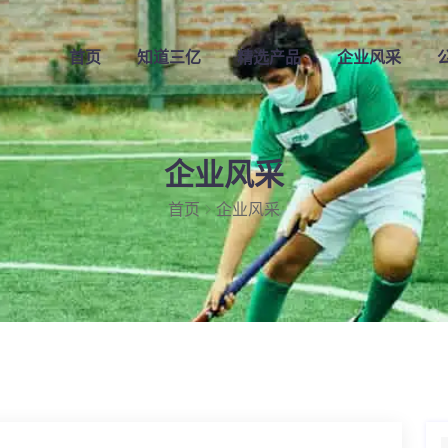
首页
知道
三亿
精选产品
企业风采
企业风采
首页
企业风采