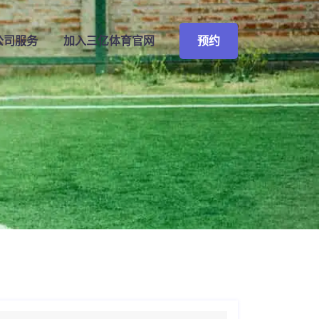
预约
公司服务
加入
三亿体育官网