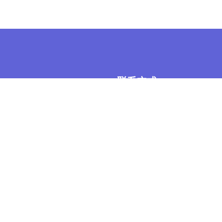
联系方式
亿
北京市朝阳区酒仙桥52号院
号
品
13018610945
采
indigent@163.com
务
上班时间: 上午9:00 - 下午1
亿体育官网